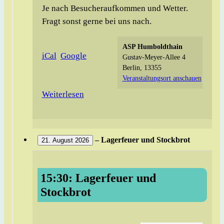
Je nach Besucheraufkommen und Wetter.
Fragt sonst gerne bei uns nach.
ASP Humboldthain
iCal
Google
Gustav-Meyer-Allee 4
Berlin
,
13355
Veranstaltungsort anschauen
Weiterlesen
–
Lagerfeuer und Stockbrot
21. August 2026
15:30:
Lagerfeuer
15:30: Lagerfeuer und
und
Stockbrot
Stockbrot