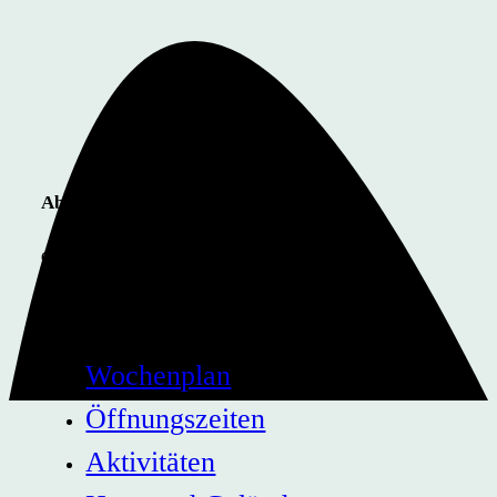
Abenteuer­spielplatz Humboldt­hain
Gustav-Meyer-Allee 4
Ecke Brunnenstraße
13353 Berlin (Mitte)
Wochenplan
Öffnungszeiten
Aktivitäten