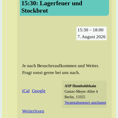
Lagerfeuer
15:30: Lagerfeuer und
und
Stockbrot
Stockbrot
15:30
–
18:00
7. August 2026
Je nach Besucheraufkommen und Wetter.
Fragt sonst gerne bei uns nach.
ASP Humboldthain
iCal
Google
Gustav-Meyer-Allee 4
Berlin
,
13355
Veranstaltungsort anschauen
Weiterlesen